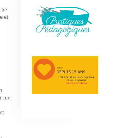
utre
e et
,
un
 : un
nt