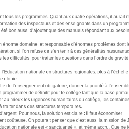
ent tous les programmes. Quant aux quatre opérations, il aurait 
ormation des inspecteurs et des enseignants dans un program
it été bon aussi d’ajouter que des manuels répondant aux besoi
’un énorme domaine, et responsable d’énormes problèmes dont l
ération, si l’on refuse de s’en tenir à des généralités rassurante
es difficultés, pour traiter les questions dans l’ordre de gravité
e l’Education nationale en structures régionales, plus à l’échelle
e utopie.
elle de l’enseignement obligatoire, donner la priorité à l’ensemb
n programmer de définitif pour le collège tant que la base primai
ter au mieux les urgences humanitaires du collège, les centaine
 traiter dans des structures temporaires.
’argent. Pour nous, la solution est claire : il faut économiser
nt coûteuse. On pourrait penser que c’est aussi la mission de 
ducation nationale est « sanctuarisé », et même accru. Que ne f