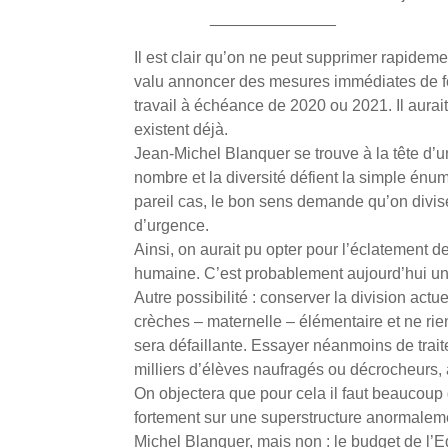
______________
Il est clair qu’on ne peut supprimer rapidem
valu annoncer des mesures immédiates de f
travail à échéance de 2020 ou 2021. Il aura
existent déjà.
Jean-Michel Blanquer se trouve à la tête d
nombre et la diversité défient la simple énum
pareil cas, le bon sens demande qu’on divise l
d’urgence.
Ainsi, on aurait pu opter pour l’éclatement d
humaine. C’est probablement aujourd’hui un
Autre possibilité : conserver la division actu
crèches – maternelle – élémentaire et ne rie
sera défaillante. Essayer néanmoins de trai
milliers d’élèves naufragés ou décrocheurs, à
On objectera que pour cela il faut beaucoup d
fortement sur une superstructure anormaleme
Michel Blanquer, mais non : le budget de l’E