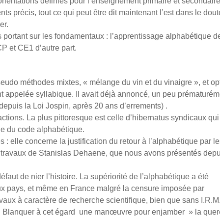
ientations définies pour l’enseignement primaire et secondaire
s précis, tout ce qui peut être dit maintenant l’est dans le dout
er.
 portant sur les fondamentaux : l’apprentissage alphabétique de
CP et CE1 d’autre part.
eudo méthodes mixtes, « mélange du vin et du vinaigre », et op
appelée syllabique. Il avait déjà annoncé, un peu prématurém
depuis la Loi Jospin, après 20 ans d’errements) .
ctions. La plus pittoresque est celle d’hibernatus syndicaux qui
ge du code alphabétique.
: elle concerne la justification du retour à l’alphabétique par l
s travaux de Stanislas Dehaene, que nous avons présentés depu
éfaut de nier l’histoire. La supériorité de l’alphabétique a été
x pays, et même en France malgré la censure imposée par
ravaux à caractère de recherche scientifique, bien que sans I.R.M
el Blanquer à cet égard une manœuvre pour enjamber » la quer