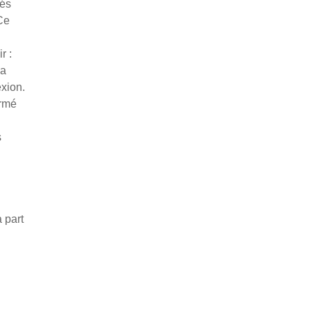
tés
 Ce
r :
la
exion.
irmé
s
 part