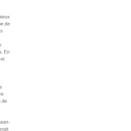
mieux
me de
ns
e
s. En
 et
le
re
s de
Jean-
erait