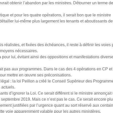
vrait obtenir l’abandon par les ministres. Détourner un terme d
ue et pour les quatre opérations, il serait bon que le ministre
détailler lui-même plus largement les tenants et aboutissants d
 réalistes, et fixées des échéances, il reste à définir les voies 
les moyens nécessaires.
a pour lui, évitant ainsi des oppositions et manifestations divers
erait pas aux programmes. Dans le cas des 4 opérations en CP et
s pour mettre en œuvre ses préconisations.
égal : la loi Peillon a créé le Conseil Supérieur des Programme
 actuels.
nts d’ignorer la Loi. Ce serait différent si le ministre annonçait
 septembre 2019. Mais ce n’est pas le cas. Ce serait encore pl
gement justifiées par l’urgence quant au sort réservé aux centai
ejeté cette voie apparemment valable pour les autres minist