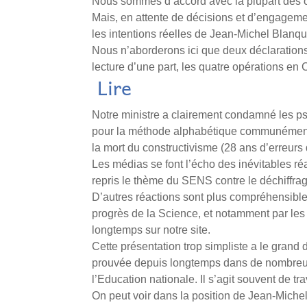
Nous sommes d’accord avec la plupart des or
Mais, en attente de décisions et d’engagement
les intentions réelles de Jean-Michel Blanqu
Nous n’aborderons ici que deux déclarations
lecture d’une part, les quatre opérations en 
Lire
Notre ministre a clairement condamné les ps
pour la méthode alphabétique communément 
la mort du constructivisme (28 ans d’erreurs 
Les médias se font l’écho des inévitables réa
repris le thème du SENS contre le déchiffra
D’autres réactions sont plus compréhensibles 
progrès de la Science, et notamment par le
longtemps sur notre site.
Cette présentation trop simpliste a le grand d
prouvée depuis longtemps dans de nombreu
l’Education nationale. Il s’agit souvent de t
On peut voir dans la position de Jean-Mich