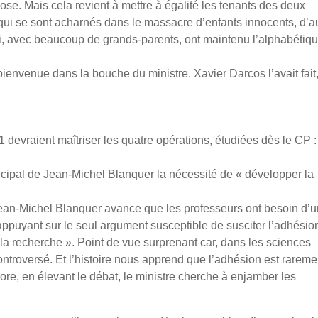
ose. Mais cela revient à mettre à égalité les tenants des deux
s qui se sont acharnés dans le massacre d’enfants innocents, d’a
i, avec beaucoup de grands-parents, ont maintenu l’alphabétiqu
bienvenue dans la bouche du ministre. Xavier Darcos l’avait fait
devraient maîtriser les quatre opérations, étudiées dès le CP :
ipal de Jean-Michel Blanquer la nécessité de « développer la
 Jean-Michel Blanquer avance que les professeurs ont besoin d’
’appuyant sur le seul argument susceptible de susciter l’adhésion
 la recherche ». Point de vue surprenant car, dans les sciences
controversé. Et l’histoire nous apprend que l’adhésion est rareme
re, en élevant le débat, le ministre cherche à enjamber les