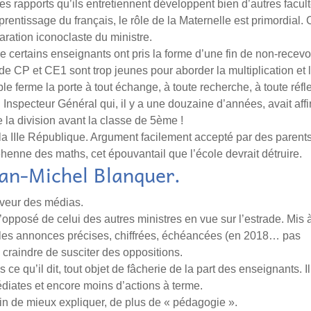
es rapports qu’ils entretiennent développent bien d’autres facul
entissage du français, le rôle de la Maternelle est primordial.
aration iconoclaste du ministre.
 certains enseignants ont pris la forme d’une fin de non-recevoi
de CP et CE1 sont trop jeunes pour aborder la multiplication et 
ble ferme la porte à tout échange, à toute recherche, à toute réfl
 Inspecteur Général qui, il y a une douzaine d’années, avait aff
la division avant la classe de 5ème !
 la IIIe République. Argument facilement accepté par des parent
géhenne des maths, cet épouvantail que l’école devrait détruire.
an-Michel Blanquer.
aveur des médias.
opposé de celui des autres ministres en vue sur l’estrade. Mis à
e les annonces précises, chiffrées, échéancées (en 2018… pas
craindre de susciter des oppositions.
ce qu’il dit, tout objet de fâcherie de la part des enseignants. Il
iates et encore moins d’actions à terme.
n de mieux expliquer, de plus de « pédagogie ».