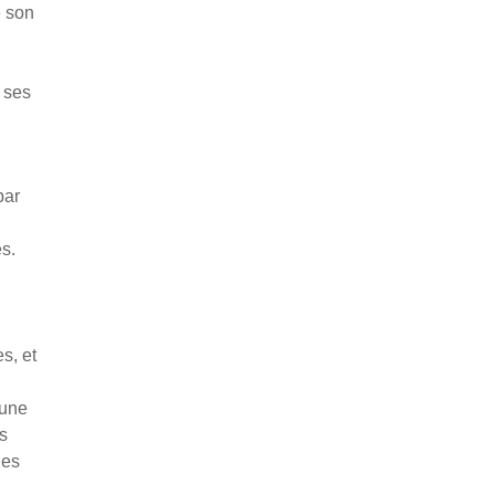
e son
e ses
par
es.
s, et
 une
us
nes
ères.