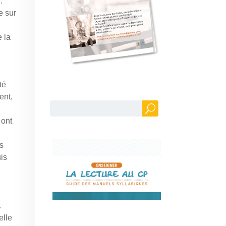
.
e sur
 la
té
ent,
 ont
es
is
.
elle