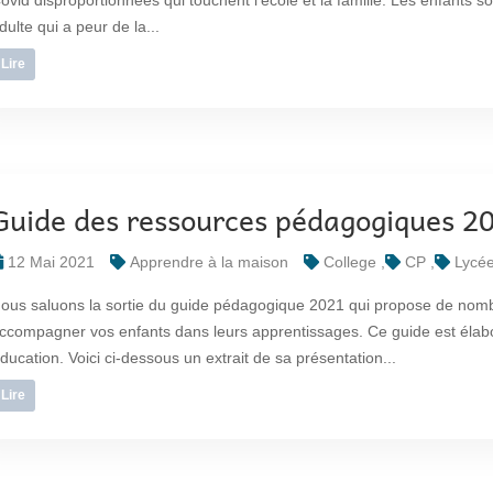
ovid disproportionnées qui touchent l’école et la famille. Les enfants sou
dulte qui a peur de la...
Lire
Guide des ressources pédagogiques 2
12 Mai 2021
Apprendre à la maison
College
CP
Lycé
ous saluons la sortie du guide pédagogique 2021 qui propose de nomb
ccompagner vos enfants dans leurs apprentissages. Ce guide est élabo
ducation. Voici ci-dessous un extrait de sa présentation...
Lire