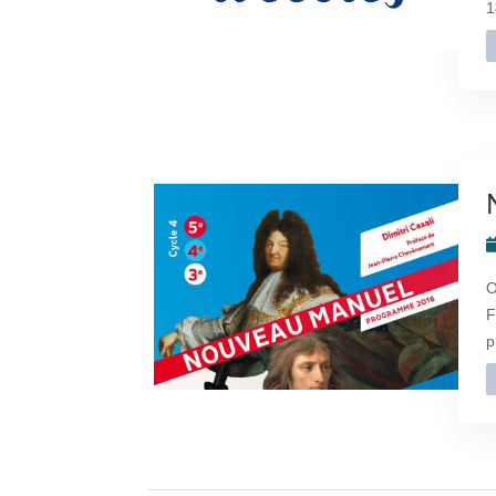
1
O
F
p