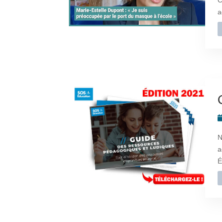
C
a
N
a
É