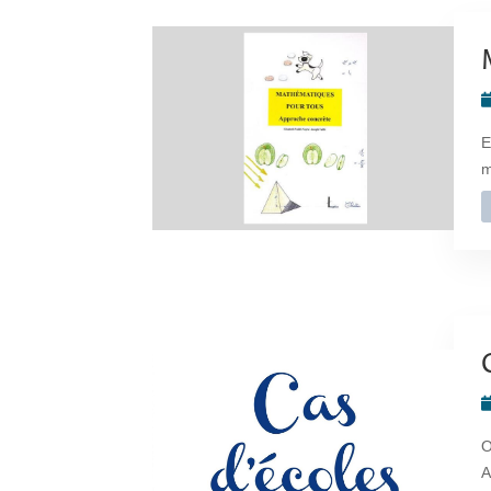
E
m
O
A